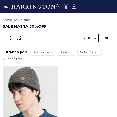

Accesorios
Gorros
SALE HASTA 50%OFF
fullscreen_exit
grid_view
transition_dissolve
Filtrando por:
Accesorios
Gorros
Color:
Gris
Quitar filtros