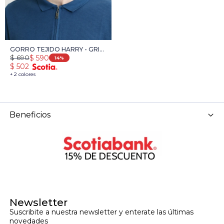
GORRO TEJIDO HARRY - GRIS
$
690
$
590
OSCURO
14
$
502
+ 2 colores
Beneficios
Newsletter
Suscribite a nuestra newsletter y enterate las últimas 
novedades