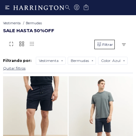

Vestimenta
Bermudas
SALE HASTA 50%OFF
fullscreen_exit
grid_view
transition_dissolve
Filtrando por:
Vestimenta
Bermudas
Color:
Azul
Quitar filtros