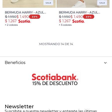
SALE
SALE
BERMUDA HARRY - AZUL
BERMUDA HARRY - AZUL
$
1.950
$
1.950
$
1.490
$
1.490
OSCURO
OSCURO
23
23
$
1.267
$
1.267
+ 2 colores
+ 3 colores
MOSTRANDO
14
DE
14
Beneficios
Newsletter
Suscribite a nuestra newsletter y enterate las últimas 