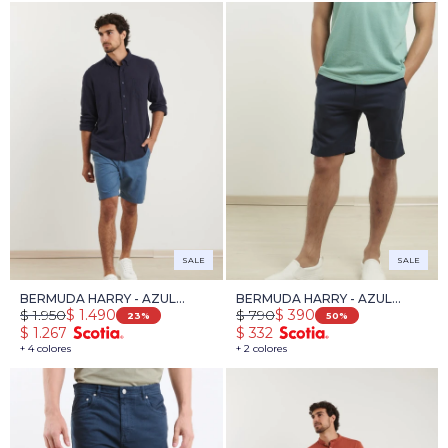
SALE
SALE
BERMUDA HARRY - AZUL
BERMUDA HARRY - AZUL
$
1.950
$
790
$
1.490
$
390
PIEDRA
OSCURO
23
50
$
1.267
$
332
+ 4 colores
+ 2 colores