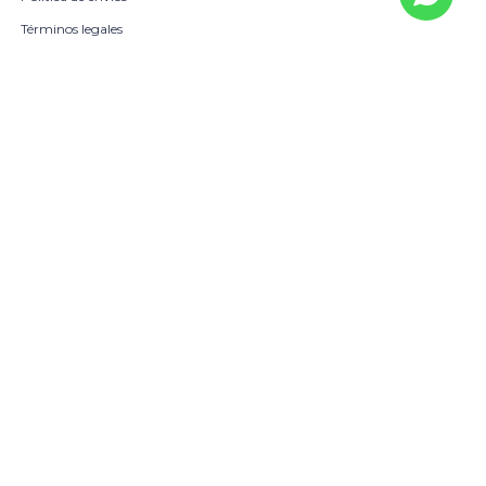
Términos legales
La Empresa
Sobre Nosotros
Política de Calidad
Beneficio Scotiabank
Contacto
Trabaja con nosotros
Locales
© Copyright 2026 / Harrington