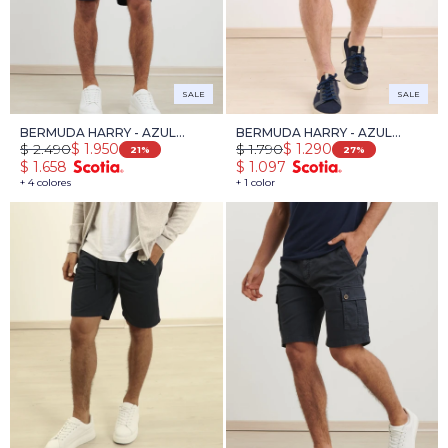
SALE
SALE
BERMUDA HARRY - AZUL
BERMUDA HARRY - AZUL
$
2.490
$
1.790
$
1.950
$
1.290
OSCURO
OSCURO
21
27
$
1.658
$
1.097
+ 4 colores
+ 1 color