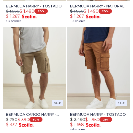
BERMUDA HARRY - TOSTADO
BERMUDA HARRY - NATURAL
$
1.950
$
1.950
$
1.490
$
1.490
23
23
$
1.267
$
1.267
+ 4 colores
+ 4 colores
SALE
SALE
BERMUDA CARGO HARRY -
BERMUDA HARRY - TOSTADO
$
790
$
2.490
$
390
$
1.950
TOSTADO
50
21
$
332
$
1.658
+ 4 colores