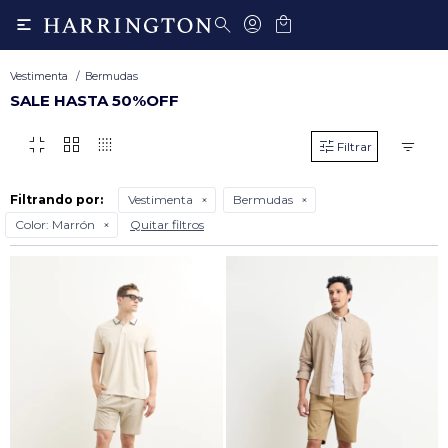

Vestimenta
Bermudas
SALE HASTA 50%OFF
fullscreen_exit
grid_view
transition_dissolve
Filtrando por:
Vestimenta
Bermudas
Color:
Marrón
Quitar filtros