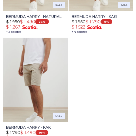
SALE
SALE
BERMUDA HARRY - NATURAL
BERMUDA HARRY - KAKI
$
1.950
$
1.950
$
1.490
$
1.790
23
8
$
1.267
$
1.522
+ 3 colores
+ 4 colores
SALE
BERMUDA HARRY - KAKI
$
1.790
$
1.490
16