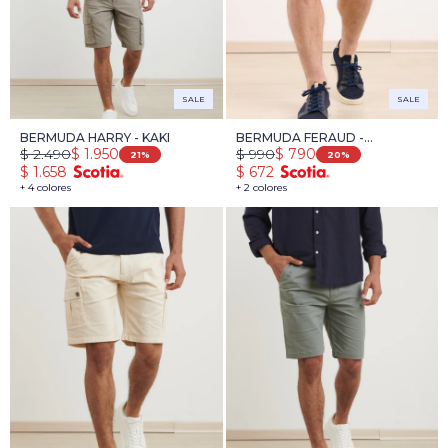
SALE
SALE
BERMUDA HARRY - KAKI
BERMUDA FERAUD -
$
2.490
$
990
$
1.950
$
790
TOSTADO
21
20
$
1.658
$
672
+ 4 colores
+ 2 colores