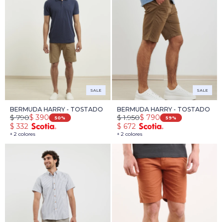
SALE
SALE
BERMUDA HARRY - TOSTADO
BERMUDA HARRY - TOSTADO
$
790
$
1.950
$
390
$
790
50
59
$
332
$
672
+ 2 colores
+ 2 colores