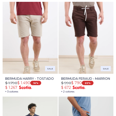
SALE
SALE
BERMUDA HARRY - TOSTADO
BERMUDA FERAUD - MARRON
$
1.790
$
990
$
1.490
$
790
16
20
$
1.267
$
672
+ 3 colores
+ 2 colores