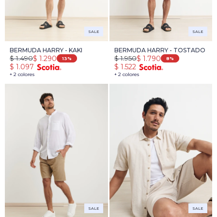
SALE
SALE
BERMUDA HARRY - KAKI
BERMUDA HARRY - TOSTADO
$
1.490
$
1.950
$
1.290
$
1.790
13
8
$
1.097
$
1.522
+ 2 colores
+ 2 colores
SALE
SALE