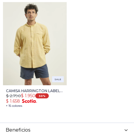
SALE
CAMISA HARRINGTON LABEL
$
2.790
$
1.950
LINO - AMARILLO
30
$
1.658
+ 15 colores
Beneficios