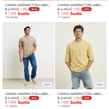
CAMISA HARRINGTON LABEL
CAMISA HARRINGTON LABEL -
$
2.790
$
2.490
$
1.950
$
1.950
LINO - CAMEL
AMARILLO
30
21
$
1.658
$
1.658
+ 15 colores
+ 7 colores
SALE
SALE
CAMISA HARRINGTON LABEL -
CAMISA HARRINGTON LABEL
$
2.490
$
2.490
$
1.950
$
1.950
CAMEL
DE LINO - AMARILLO
21
21
$
1.658
$
1.658
+ 7 colores
+ 7 colores