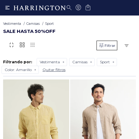

Vestimenta
Camisas
Sport
SALE HASTA 50%OFF
fullscreen_exit
grid_view
transition_dissolve
Filtrando por:
Vestimenta
Camisas
Sport
Color:
Amarillo
Quitar filtros