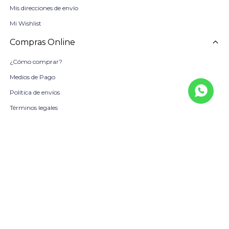
Mis direcciones de envío
Mi Wishlist
Compras Online
¿Cómo comprar?
Medios de Pago
Política de envíos
Términos legales
La Empresa
Sobre Nosotros
Política de Calidad
Beneficio Scotiabank
Contacto
Trabaja con nosotros
Locales