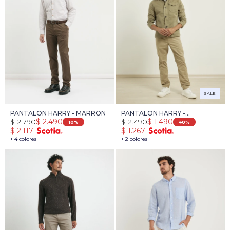
SALE
PANTALON HARRY - MARRON
PANTALON HARRY -
$
2.790
$
2.490
$
2.490
$
1.490
TOSTADO
10
40
$
2.117
$
1.267
+ 4 colores
+ 2 colores