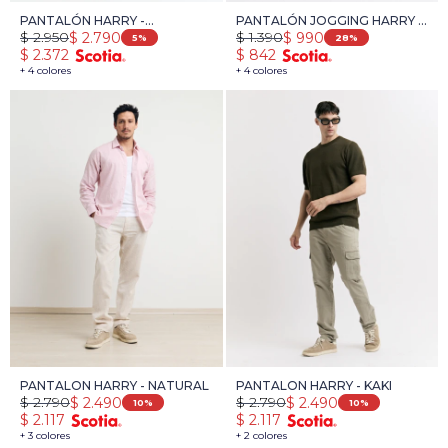
PANTALÓN HARRY -
PANTALÓN JOGGING HARRY -
$
2.950
$
1.390
$
2.790
$
990
TOSTADO
NATURAL
5
28
$
2.372
$
842
+ 4 colores
+ 4 colores
PANTALON HARRY - NATURAL
PANTALON HARRY - KAKI
$
2.790
$
2.790
$
2.490
$
2.490
10
10
$
2.117
$
2.117
+ 3 colores
+ 2 colores