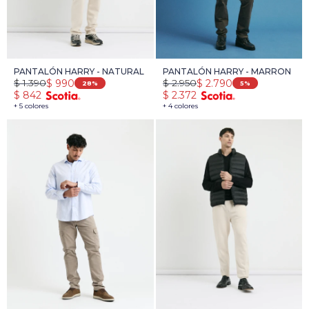
PANTALÓN HARRY - NATURAL
PANTALÓN HARRY - MARRON
$
1.390
$
2.950
$
990
$
2.790
28
5
$
842
$
2.372
+ 5 colores
+ 4 colores