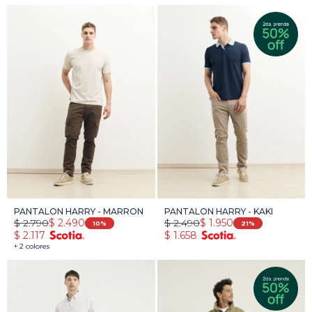
PANTALON HARRY - MARRON
PANTALON HARRY - KAKI
$
2.790
$
2.490
$
2.490
$
1.950
10
21
$
2.117
$
1.658
+ 2 colores