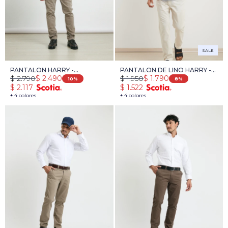
SALE
PANTALON HARRY -
PANTALON DE LINO HARRY -
$
2.790
$
1.950
$
2.490
$
1.790
TOSTADO
NATURAL
10
8
$
2.117
$
1.522
+ 4 colores
+ 4 colores