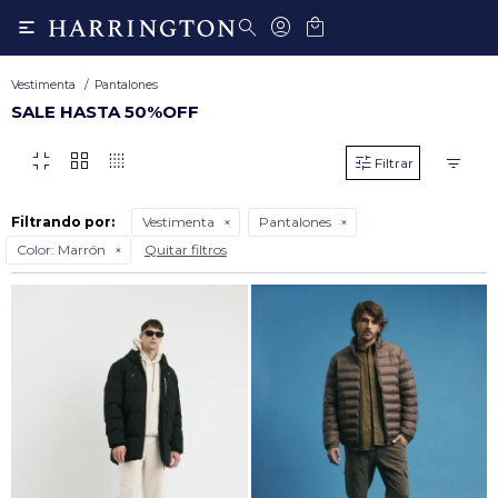

Vestimenta
Pantalones
SALE HASTA 50%OFF
fullscreen_exit
grid_view
transition_dissolve
Filtrando por:
Vestimenta
Pantalones
Color:
Marrón
Quitar filtros