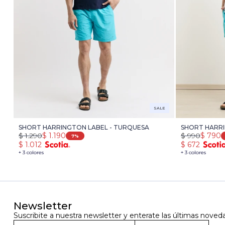
SALE
SHORT HARRINGTON LABEL - TURQUESA
SHORT HARRI
$
1.290
$
1.190
$
990
$
790
7
$
1.012
$
672
+ 3 colores
+ 3 colores
Newsletter
Suscribite a nuestra newsletter y enterate las últimas noved