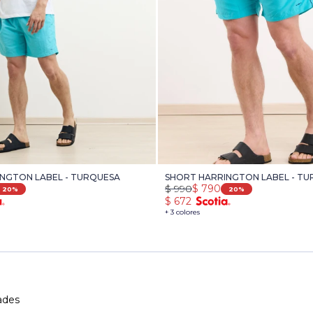
NGTON LABEL - TURQUESA
SHORT HARRINGTON LABEL - T
$
990
$
790
20
20
$
672
+ 3 colores
ades