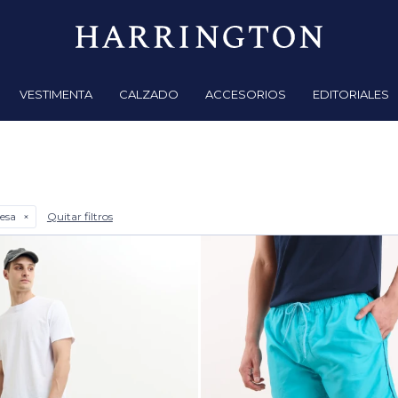
VESTIMENTA
CALZADO
ACCESORIOS
EDITORIALES
esa
Quitar filtros