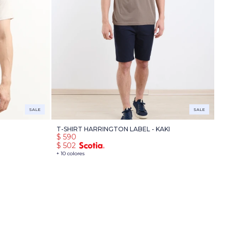
SALE
SALE
T-SHIRT HARRINGTON LABEL - KAKI
$
590
$
502
+ 10 colores