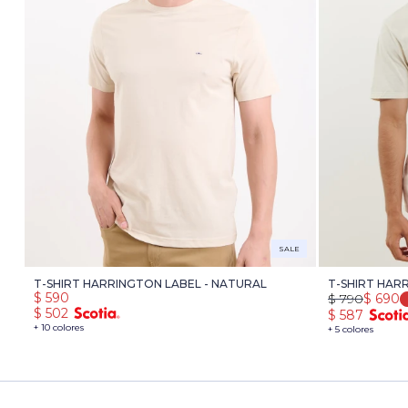
SALE
T-SHIRT HARRINGTON LABEL - NATURAL
T-SHIRT HAR
$
590
$
790
$
690
$
502
$
587
+ 10 colores
+ 5 colores