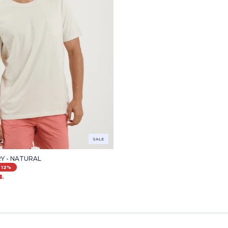
SALE
RY - NATURAL
12