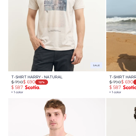
SALE
T-SHIRT HARRY - NATURAL
T-SHIRT HAR
$
790
$
690
$
790
$
690
12
$
587
$
587
+ 1 color
+ 1 color