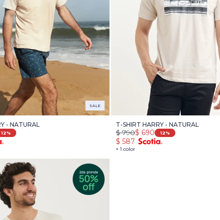
SALE
RY - NATURAL
T-SHIRT HARRY - NATURAL
$
790
$
690
12
12
$
587
+ 1 color