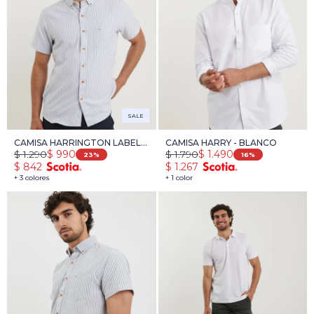
SALE
CAMISA HARRINGTON LABEL -
CAMISA HARRY - BLANCO
$
1.290
$
1.790
$
990
$
1.490
BLANCO/GRIS
23
16
$
842
$
1.267
+ 3 colores
+ 1 color