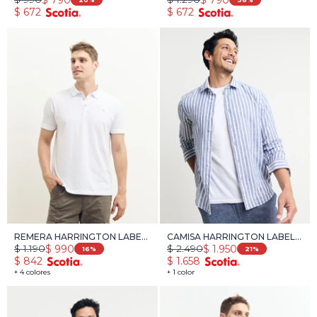
$
672
$
672
REMERA HARRINGTON LABEL
CAMISA HARRINGTON LABEL -
$
1.190
$
2.490
$
990
$
1.950
- BLANCO
BLANCO/AZUL OSC
16
21
$
842
$
1.658
+ 4 colores
+ 1 color