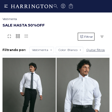

Vestimenta
SALE HASTA 50%OFF
fullscreen_exit
grid_view
transition_dissolve
Filtrando por:
Vestimenta
Color:
Blanco
Quitar filtros