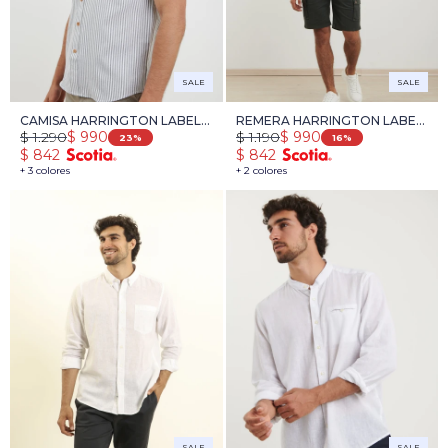
SALE
SALE
CAMISA HARRINGTON LABEL -
REMERA HARRINGTON LABEL
$
1.290
$
1.190
$
990
$
990
BLANCO/VERDE
- BLANCO
23
16
$
842
$
842
+ 3 colores
+ 2 colores
SALE
SALE