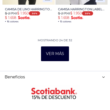
CAMISA DE LINO HARRINGTON
CAMISA HARRINGTON LABEL
$
2.790
$
2.790
$
1.950
$
1.950
LABEL - BLANCO
LINO - BLANCO
30
30
$
1.658
$
1.658
+ 16 colores
+ 15 colores
MOSTRANDO
24
DE
32
VER MÁS
Beneficios