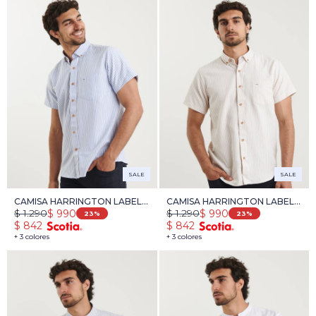
SALE
SALE
CAMISA HARRINGTON LABEL -
CAMISA HARRINGTON LABEL -
$
1.290
$
1.290
$
990
$
990
BLANCO/AZUL
BLANCO/BEIGE
23
23
$
842
$
842
+ 3 colores
+ 3 colores