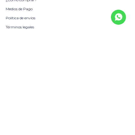
Medios de Pago
Política de envíos
Términos legales
La Empresa
Sobre Nosotros
Política de Calidad
Beneficio Scotiabank
Contacto
Trabaja con nosotros
Locales