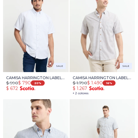
SALE
SALE
CAMISA HARRINGTON LABEL -
CAMISA HARRINGTON LABEL -
$
990
$
1.790
$
790
$
1.490
BLANCO/NEGRO
BLANCO/TOSTADO
20
16
$
672
$
1.267
+ 2 colores