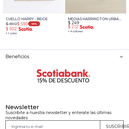
CUELLO HARRY - BEIGE
MEDIAS HARRINGTON URBAN
$
249
$
690
$
590
- BEIGE MELANGE
14
$
212
$
502
+ 4 colores
+ 1 color
Beneficios
Newsletter
Suscribite a nuestra newsletter y enterate las últimas 
novedades
SUSCRIBI