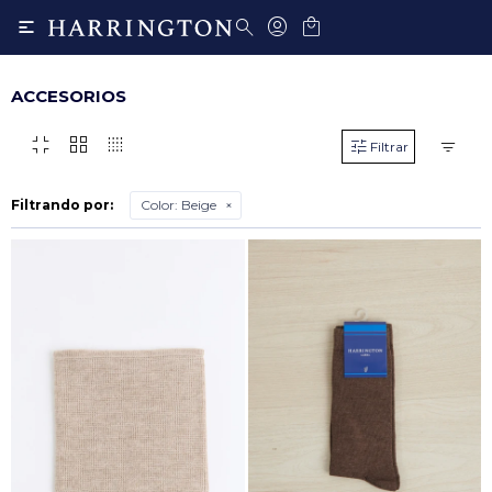

ACCESORIOS
fullscreen_exit
grid_view
transition_dissolve
Filtrando por:
Color:
Beige