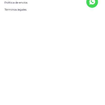
Política de envíos
Términos legales
La Empresa
Sobre Nosotros
Política de Calidad
Beneficio Scotiabank
Contacto
Trabaja con nosotros
Locales
© Copyright 2026 / Harrington