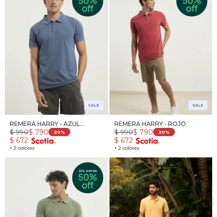
SALE
SALE
REMERA HARRY - AZUL
REMERA HARRY - ROJO
$
990
$
990
$
790
$
790
PIEDRA
20
20
$
672
$
672
+ 2 colores
+ 2 colores