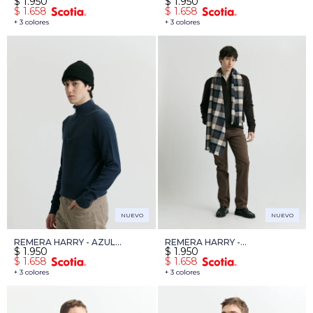
$
1.950
$
1.950
$
1.658
$
1.658
+ 3 colores
+ 3 colores
NUEVO
NUEVO
REMERA HARRY - AZUL
REMERA HARRY -
$
1.950
$
1.950
PIEDRA MELANGE
CHOCOLATE
$
1.658
$
1.658
+ 3 colores
+ 3 colores