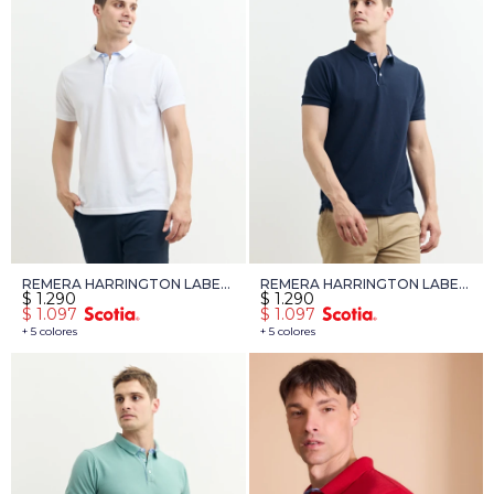
REMERA HARRINGTON LABEL
REMERA HARRINGTON LABEL
$
1.290
$
1.290
- BLANCO
- AZUL OSCURO
$
1.097
$
1.097
+ 5 colores
+ 5 colores