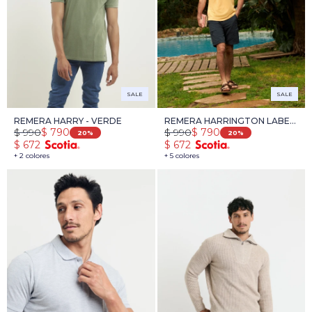
SALE
SALE
REMERA HARRY - VERDE
REMERA HARRINGTON LABEL
$
990
$
990
$
790
$
790
- AMARILLO
20
20
$
672
$
672
+ 2 colores
+ 5 colores