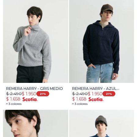
REMERA HARRY - GRIS MEDIO
REMERA HARRY - AZUL
$
2.490
$
2.490
$
1.950
$
1.950
OSCURO
21
21
$
1.658
$
1.658
+ 3 colores
+ 3 colores