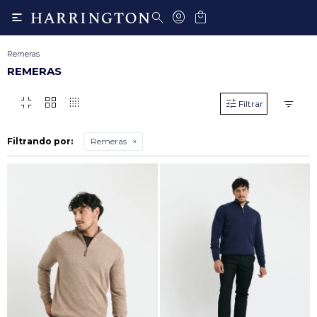

Remeras
REMERAS
fullscreen_exit
grid_view
transition_dissolve
Filtrando por:
Remeras