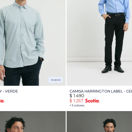
NUEVO
Y - VERDE
CAMISA HARRINGTON LABEL - CE
$
1.490
$
1.267
+ 5 colores