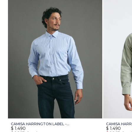
CAMISA HARRINGTON LABEL -
CAMISA HARR
$
1.490
$
1.490
CELESTE/BLANCO