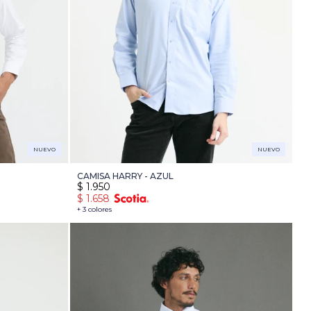
NUEVO
NUEVO
CAMISA HARRY - AZUL
$
1.950
$
1.658
+ 3 colores