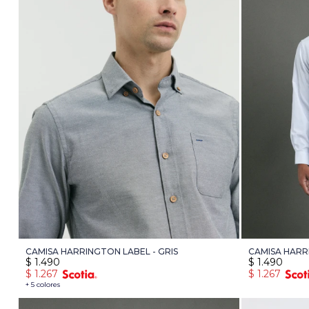
CAMISA HARRINGTON LABEL - GRIS
CAMISA HARR
$
1.490
$
1.490
$
1.267
$
1.267
+ 5 colores