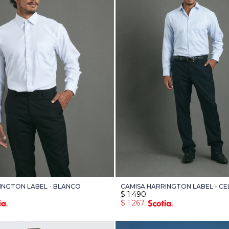
INGTON LABEL - BLANCO
CAMISA HARRINGTON LABEL - CE
$
1.490
$
1.267