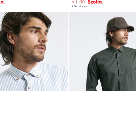
$
1.267
+ 5 colores