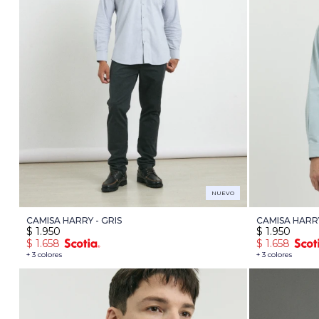
NUEVO
CAMISA HARRY - GRIS
CAMISA HARR
$
1.950
$
1.950
$
1.658
$
1.658
+ 3 colores
+ 3 colores