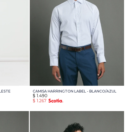
LESTE
CAMISA HARRINGTON LABEL - BLANCO/AZUL
$
1.490
$
1.267