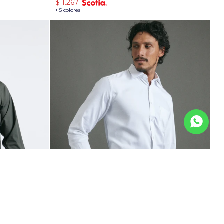
$
1.267
+ 5 colores