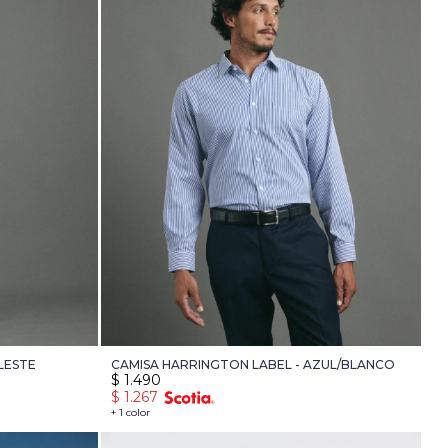
LESTE
CAMISA HARRINGTON LABEL - AZUL/BLANCO
$
1.490
$
1.267
+ 1 color