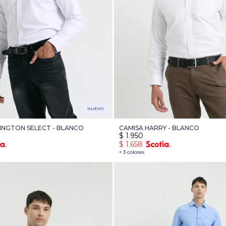
NUEVO
INGTON SELECT - BLANCO
CAMISA HARRY - BLANCO
$
1.950
$
1.658
+ 3 colores