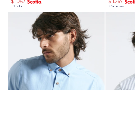
$
1.267
$
1.267
+ 1 color
+ 5 colores