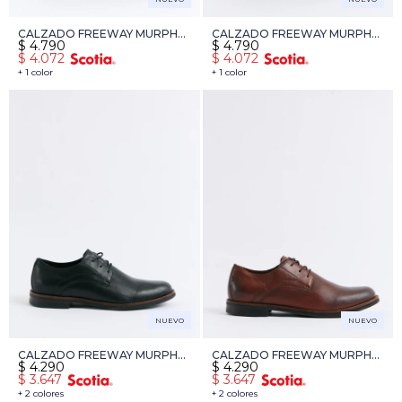
CALZADO FREEWAY MURPHY
CALZADO FREEWAY MURPHY
$
4.790
$
4.790
03 - NEGRO
03 - MARRON
$
4.072
$
4.072
+ 1 color
+ 1 color
NUEVO
NUEVO
CALZADO FREEWAY MURPHY
CALZADO FREEWAY MURPHY
$
4.290
$
4.290
01 - NEGRO
01 - CAMEL
$
3.647
$
3.647
+ 2 colores
+ 2 colores