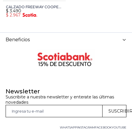
CALZADO FREEWAY COOPER
$
3.490
13 - KAKI
$
2.967
Beneficios
Newsletter
Suscribite a nuestra newsletter y enterate las últimas 
novedades
SUSCRIBI
WHATSAPP
INSTAGRAM
FACEBOOK
YOUTUBE