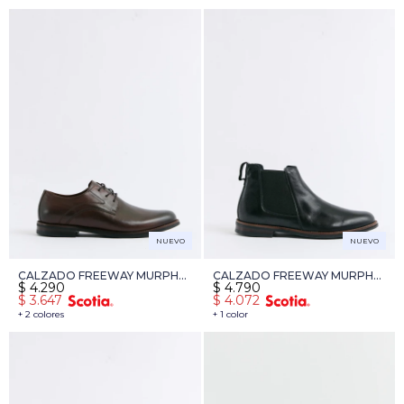
NUEVO
NUEVO
CALZADO FREEWAY MURPHY
CALZADO FREEWAY MURPHY
$
4.290
$
4.790
01 - MARRON
02 - NEGRO
$
3.647
$
4.072
+ 2 colores
+ 1 color