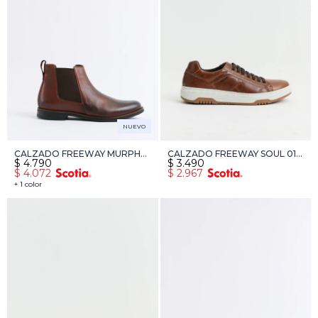
NUEVO
CALZADO FREEWAY MURPHY
CALZADO FREEWAY SOUL 01 -
$
4.790
$
3.490
02 - CAMEL
MARRON
$
4.072
$
2.967
+ 1 color