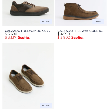
NUEVO
NUEVO
CALZADO FREEWAY BOX 07 -
CALZADO FREEWAY CORE 04
$
3.690
$
4.590
MARRON
- MARRON
$
3.137
$
3.902
NUEVO