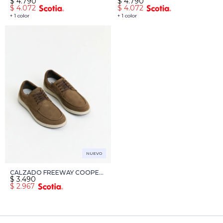
$
4.790
$
4.790
02 - NEGRO
02 - CAMEL
$
4.072
$
4.072
+ 1 color
+ 1 color
NUEVO
CALZADO FREEWAY COOPER
$
3.490
13 - KAKI
$
2.967