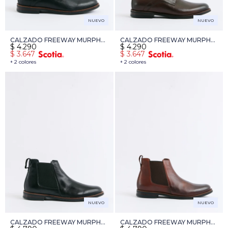
NUEVO
NUEVO
CALZADO FREEWAY MURPHY
CALZADO FREEWAY MURPHY
$
4.290
$
4.290
01 - NEGRO
01 - MARRON
$
3.647
$
3.647
+ 2 colores
+ 2 colores
NUEVO
NUEVO
CALZADO FREEWAY MURPHY
CALZADO FREEWAY MURPHY