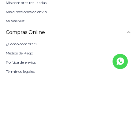
Mis compras realizadas
Mis direcciones de envío
Mi Wishlist
Compras Online
¿Cómo comprar?
Medios de Pago
Política de envíos
Términos legales
La Empresa
Sobre Nosotros
Política de Calidad
Beneficio Scotiabank
Contacto
Trabaja con nosotros