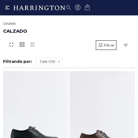

Calzado
CALZADO
fullscreen_exit
grid_view
transition_dissolve
Filtrando por:
Talle 039