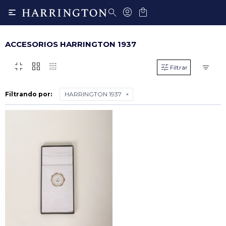

ACCESORIOS HARRINGTON 1937
fullscreen_exit
grid_view
transition_dissolve
Filtrando por:
HARRINGTON 1937