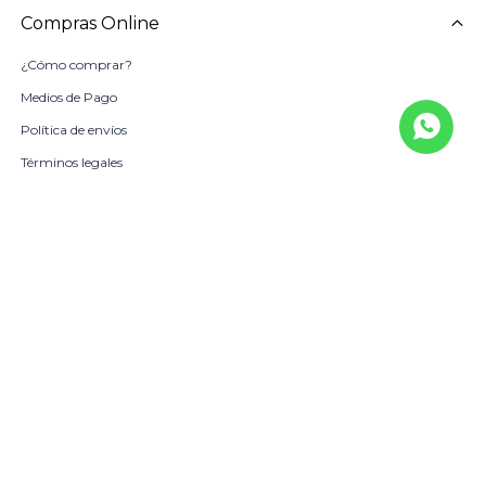
Compras Online
¿Cómo comprar?
Medios de Pago
Política de envíos
Términos legales
La Empresa
Sobre Nosotros
Política de Calidad
Beneficio Scotiabank
Contacto
Trabaja con nosotros
Locales