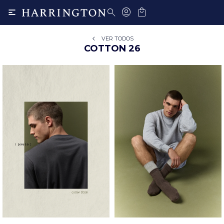

VER TODOS
COTTON 26