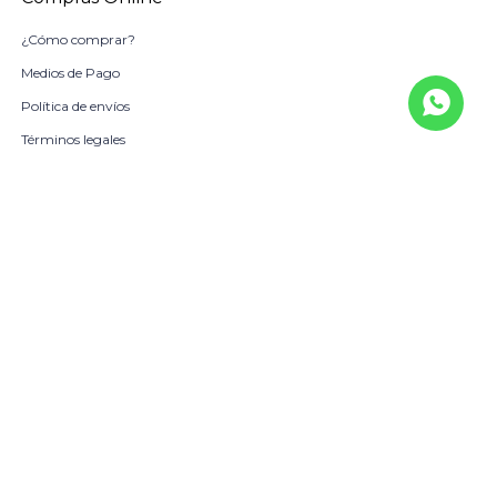
¿Cómo comprar?
Medios de Pago
Política de envíos
Términos legales
La Empresa
Sobre Nosotros
Política de Calidad
Beneficio Scotiabank
Contacto
Trabaja con nosotros
Locales