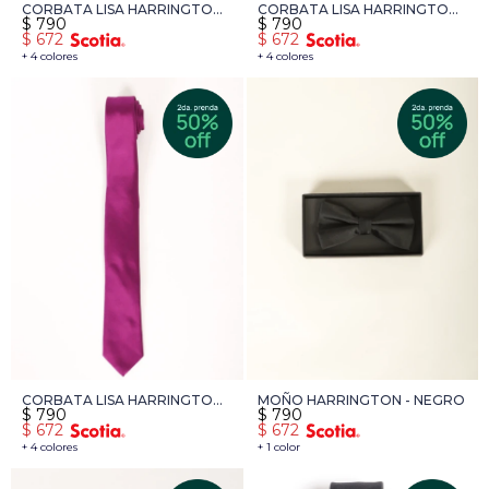
CORBATA LISA HARRINGTON
CORBATA LISA HARRINGTON
$
790
$
790
LABEL - BORDO
LABEL - GRIS
$
672
$
672
+ 4 colores
+ 4 colores
CORBATA LISA HARRINGTON
MOÑO HARRINGTON - NEGRO
$
790
$
790
LABEL - CORAL
$
672
$
672
+ 4 colores
+ 1 color