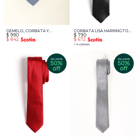
GEMELO, CORBATA Y
CORBATA LISA HARRINGTON
$
990
$
790
PAÑUELO HARRINGTON
LABEL - NEGRO
$
842
$
672
LABEL - VARIOS COLORES
+ 4 colores