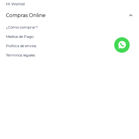
Mi Wishlist
Compras Online
¿Cómo comprar?
Medios de Pago
Política de envíos
Términos legales
La Empresa
Sobre Nosotros
Política de Calidad
Beneficio Scotiabank
Contacto
Trabaja con nosotros
Locales