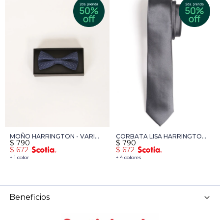
MOÑO HARRINGTON - VARIOS
CORBATA LISA HARRINGTON
$
790
$
790
COLORES
LABEL - GRIS OSCURO
$
672
$
672
+ 1 color
+ 4 colores
Beneficios