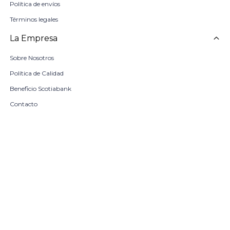
Política de envíos
Términos legales
La Empresa
Sobre Nosotros
Política de Calidad
Beneficio Scotiabank
Contacto
Trabaja con nosotros
Seleccionar talle
Locales
remove
add
COMPRAR
© Copyright 2026 / Harrington