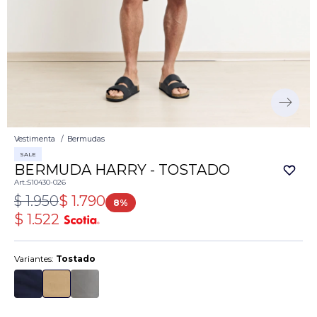
Vestimenta
Bermudas
SALE
BERMUDA HARRY - TOSTADO
510430-026
$
1.950
$
1.790
8
$
1.522
Variantes:
Tostado