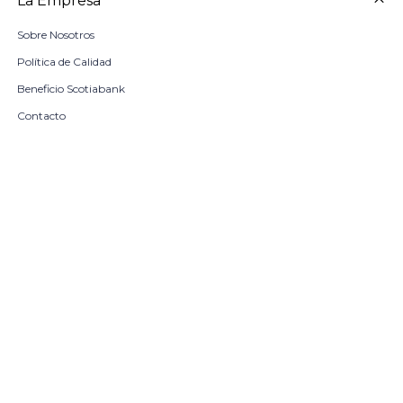
La Empresa
Sobre Nosotros
Política de Calidad
Beneficio Scotiabank
Contacto
Trabaja con nosotros
Seleccionar talle
Locales
remove
add
COMPRAR
© Copyright 2026 / Harrington