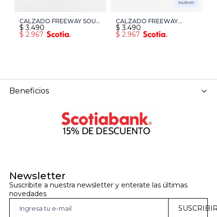
NUEVO
CALZADO FREEWAY SOUL
CALZADO FREEWAY
C
$
3.490
$
3.490
$
01 - MARRON
COOPER 13 - KAKI
0
$
2.967
$
2.967
$
Beneficios
Newsletter
Suscribite a nuestra newsletter y enterate las últimas 
novedades
SUSCRIBI