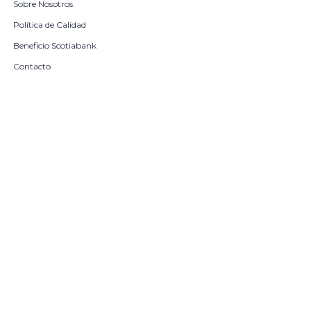
Sobre Nosotros
Política de Calidad
Beneficio Scotiabank
Contacto
Trabaja con nosotros
Seleccionar talle
Locales
remove
add
COMPRAR
© Copyright 2026 / Harrington