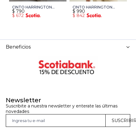
CINTO HARRINGTON
CINTO HARRINGTON
C
$
790
$
990
$
URBAN - MARRON
URBAN - MARRON
U
$
672
$
842
$
Beneficios
Newsletter
Suscribite a nuestra newsletter y enterate las últimas 
novedades
SUSCRIBI