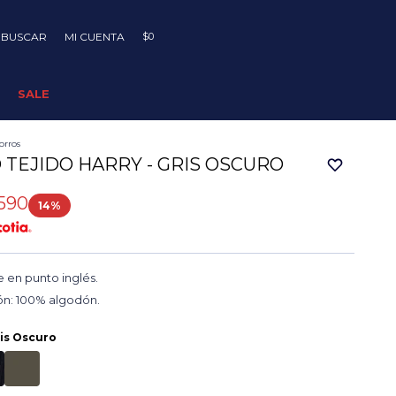
$
0
SALE
orros
TEJIDO HARRY - GRIS OSCURO
590
14
 en punto inglés.
n: 100% algodón.
is Oscuro