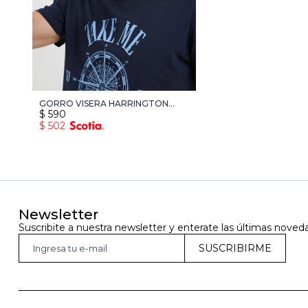
GORRO VISERA HARRINGTON
$
590
URBAN - VERDE
$
502
Newsletter
Suscribite a nuestra newsletter y enterate las últimas noved
SUSCRIBIRME