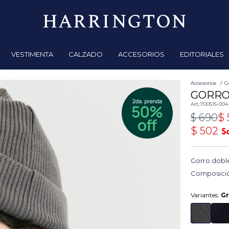
VESTIMENTA
CALZADO
ACCESORIOS
EDITORIALES
Accesorios
G
GORRO 
700515-004
$
690
$
$
502
Gorro doble
Composició
Variantes:
Gr