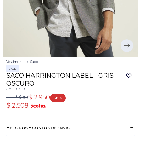
Vestimenta
Sacos
SALE
SACO HARRINGTON LABEL - GRIS
OSCURO
110571-004
$
5.900
$
2.950
50
$
2.508
MÉTODOS Y COSTOS DE ENVÍO