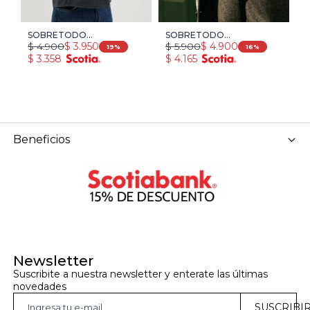
SOBRETODO
SOBRETODO
S
$
4.900
$
5.900
$
$
3.950
$
4.900
HARRINGTON LABEL -
HARRINGTON SELECT -
H
19
16
$
3.358
$
4.165
$
GRIS OSCURO
GRIS OSCURO
G
+ 
Beneficios
Newsletter
Suscribite a nuestra newsletter y enterate las últimas 
novedades
SUSCRIBI