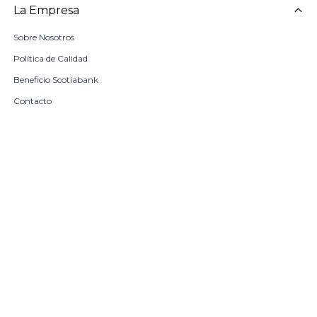
La Empresa
Sobre Nosotros
Política de Calidad
Beneficio Scotiabank
Contacto
Trabaja con nosotros
Seleccionar talle
Locales
remove
add
COMPRAR
© Copyright 2026 / Harrington