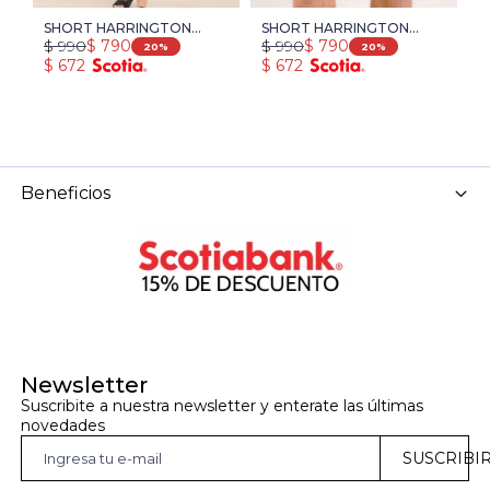
SHORT HARRINGTON
SHORT HARRINGTON
S
$
990
$
990
$
$
790
$
790
LABEL - AZUL PIEDRA /
LABEL - AZUL OSCURO
L
20
20
$
672
$
672
$
BLANCO
+ 
Beneficios
Newsletter
Suscribite a nuestra newsletter y enterate las últimas 
novedades
SUSCRIBI