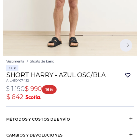
Vestimenta
Shorts de baño
SALE
SHORT HARRY - AZUL OSC/BLA
450407-132
$
1.190
$
990
16
$
842
MÉTODOS Y COSTOS DE ENVÍO
CAMBIOS Y DEVOLUCIONES