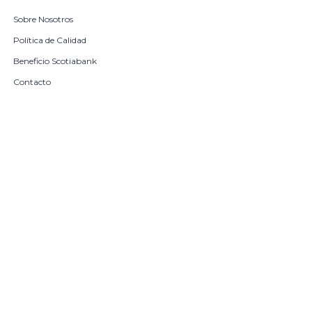
Sobre Nosotros
Política de Calidad
Beneficio Scotiabank
Contacto
Trabaja con nosotros
Seleccionar talle
Locales
remove
add
COMPRAR
© Copyright 2026 / Harrington