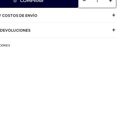
remove
add
COMPRAR
 COSTOS DE ENVÍO
 DEVOLUCIONES
ADORES