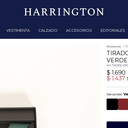
VESTIMENTA
CALZADO
ACCESORIOS
EDITORIALES
Accesorios
T
TIRAD
VERDE
700302-00
$
1.690
$
1.437
Variantes:
V