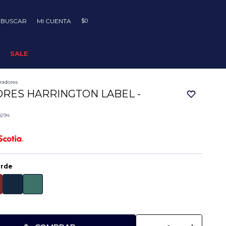
$
0
SALE
iradores
ORES HARRINGTON LABEL -
0294
erde