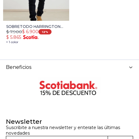
SOBRETODO HARRINGTON
$
7.900
$
6.900
LABEL - MARRON
12
$
5.865
+ 1 color
Beneficios
Newsletter
Suscribite a nuestra newsletter y enterate las últimas 
novedades