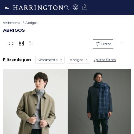

Vestimenta
Abrigos
ABRIGOS
fullscreen_exit
grid_view
transition_dissolve
Filtrando por:
Vestimenta
Abrigos
Quitar filtros