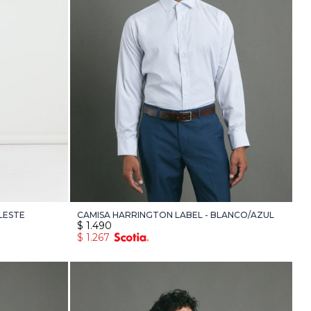
LESTE
CAMISA HARRINGTON LABEL - BLANCO/AZUL
$
1.490
$
1.267