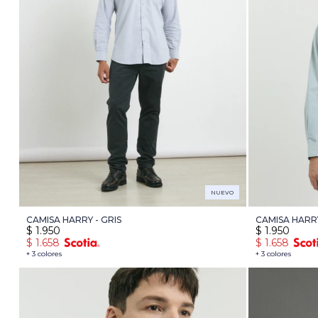
NUEVO
CAMISA HARRY - GRIS
CAMISA HARR
$
1.950
$
1.950
$
1.658
$
1.658
+ 3 colores
+ 3 colores