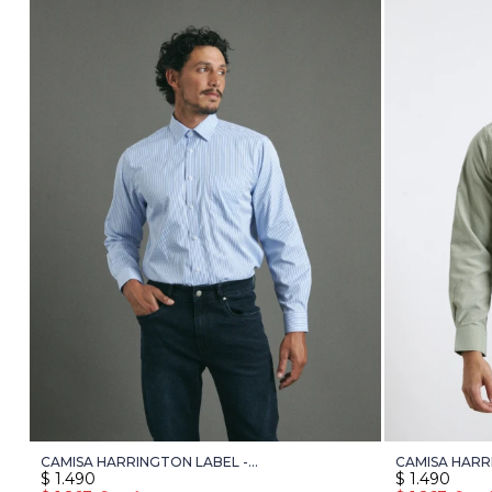
CAMISA HARRINGTON LABEL -
CAMISA HARR
$
1.490
$
1.490
CELESTE/BLANCO