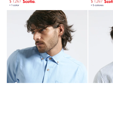
$
1.267
$
1.267
+ 1 color
+ 5 colores