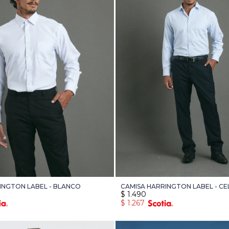
INGTON LABEL - BLANCO
CAMISA HARRINGTON LABEL - CE
$
1.490
$
1.267