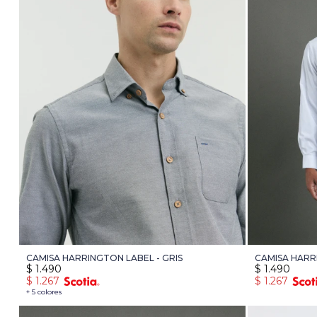
CAMISA HARRINGTON LABEL - GRIS
CAMISA HARR
$
1.490
$
1.490
$
1.267
$
1.267
+ 5 colores