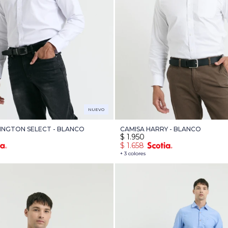
NUEVO
INGTON SELECT - BLANCO
CAMISA HARRY - BLANCO
$
1.950
$
1.658
+ 3 colores