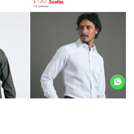
$
1.267
+ 5 colores