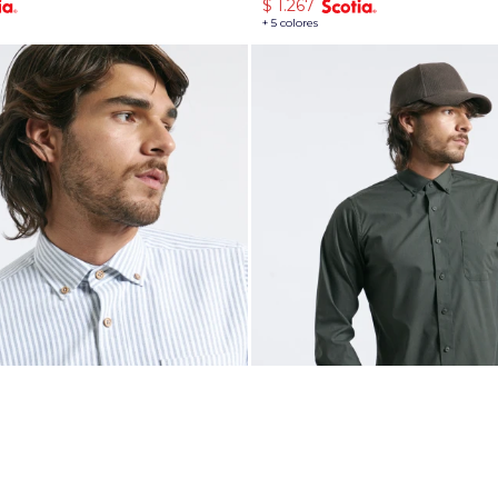
$
1.267
+ 5 colores