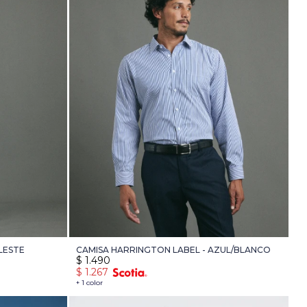
LESTE
CAMISA HARRINGTON LABEL - AZUL/BLANCO
$
1.490
$
1.267
+ 1 color