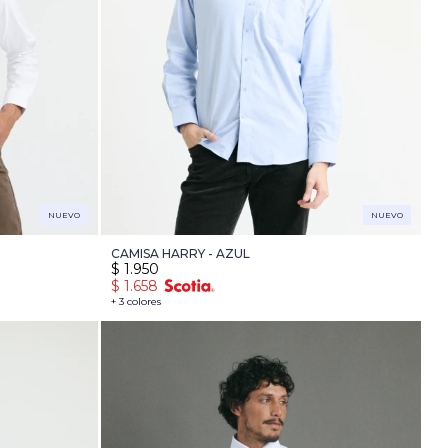
NUEVO
NUEVO
CAMISA HARRY - AZUL
$
1.950
$
1.658
+ 3 colores