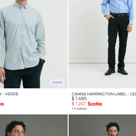
NUEVO
Y - VERDE
CAMISA HARRINGTON LABEL - CE
$
1.490
$
1.267
+ 5 colores