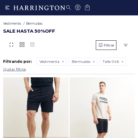

Vestimenta
Bermudas
SALE HASTA 50%OFF
fullscreen_exit
grid_view
transition_dissolve
Filtrando por:
Vestimenta
Bermudas
Talle 046
Quitar filtros