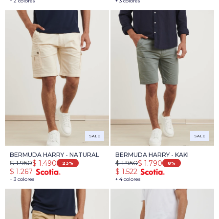
+ 2 colores
+ 3 colores
SALE
SALE
BERMUDA HARRY - NATURAL
BERMUDA HARRY - KAKI
$
1.950
$
1.950
$
1.490
$
1.790
23
8
$
1.267
$
1.522
+ 3 colores
+ 4 colores