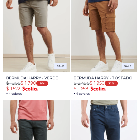
SALE
SALE
BERMUDA HARRY - VERDE
BERMUDA HARRY - TOSTADO
$
1.950
$
2.490
$
1.790
$
1.950
8
21
$
1.522
$
1.658
+ 4 colores
+ 4 colores