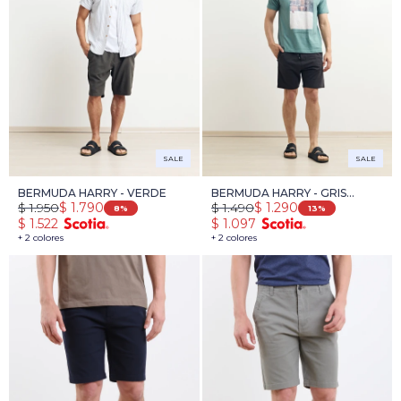
SALE
SALE
BERMUDA HARRY - VERDE
BERMUDA HARRY - GRIS
$
1.950
$
1.490
$
1.790
$
1.290
OSCURO
8
13
$
1.522
$
1.097
+ 2 colores
+ 2 colores