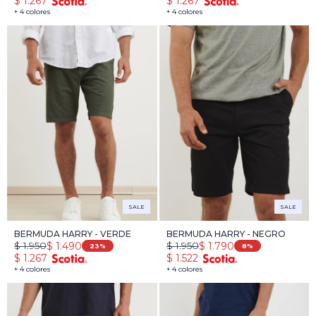
$
1.267
$
1.267
+ 4 colores
+ 4 colores
SALE
SALE
BERMUDA HARRY - VERDE
BERMUDA HARRY - NEGRO
$
1.950
$
1.950
$
1.490
$
1.790
23
8
$
1.267
$
1.522
+ 4 colores
+ 4 colores