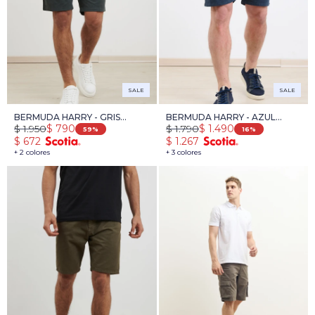
SALE
SALE
BERMUDA HARRY - GRIS
BERMUDA HARRY - AZUL
$
1.950
$
1.790
$
790
$
1.490
OSCURO
OSCURO
59
16
$
672
$
1.267
+ 2 colores
+ 3 colores