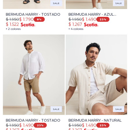
SALE
SALE
BERMUDA HARRY - TOSTADO
BERMUDA HARRY - AZUL
$
1.950
$
1.950
$
1.790
$
1.490
PIEDRA
8
23
$
1.522
$
1.267
+ 2 colores
+ 4 colores
SALE
SALE
BERMUDA HARRY - TOSTADO
BERMUDA HARRY - NATURAL
$
1.950
$
1.950
$
1.490
$
1.490
23
23