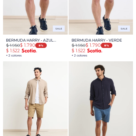
SALE
SALE
BERMUDA HARRY - AZUL
BERMUDA HARRY - VERDE
$
1.950
$
1.950
$
1.790
$
1.790
OSCURO
8
8
$
1.522
$
1.522
+ 2 colores
+ 2 colores