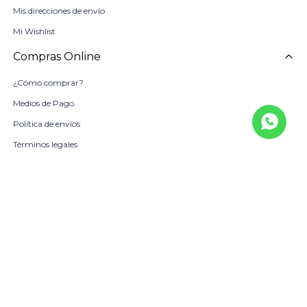
Mis direcciones de envío
Mi Wishlist
Compras Online
¿Cómo comprar?
Medios de Pago
Política de envíos
Términos legales
La Empresa
Sobre Nosotros
Política de Calidad
Beneficio Scotiabank
Contacto
Trabaja con nosotros
Locales