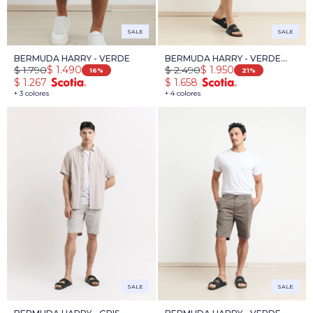
SALE
SALE
BERMUDA HARRY - VERDE
BERMUDA HARRY - VERDE
$
1.790
$
2.490
$
1.490
$
1.950
MEDIO
16
21
$
1.267
$
1.658
+ 3 colores
+ 4 colores
SALE
SALE