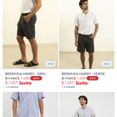
SALE
SALE
BERMUDA HARRY - GRIS
BERMUDA HARRY - VERDE
$
1.950
$
1.950
$
1.490
$
1.490
OSCURO
23
23
$
1.267
$
1.267
+ 2 colores
+ 2 colores