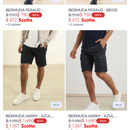
BERMUDA FERAUD -
BERMUDA FERAUD - BEIGE
$
990
$
990
$
790
$
790
TOSTADO
20
20
$
672
$
672
+ 2 colores
+ 2 colores
SALE
SALE
BERMUDA HARRY - AZUL
BERMUDA HARRY - AZUL
$
1.950
$
1.950
$
1.490
$
1.490
OSCURO
OSCURO
23
23
$
1.267
$
1.267