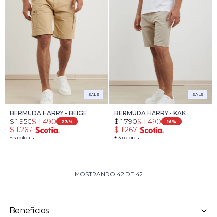
SALE
SALE
BERMUDA HARRY - BEIGE
BERMUDA HARRY - KAKI
$
1.950
$
1.790
$
1.490
$
1.490
23
16
$
1.267
$
1.267
+ 3 colores
+ 3 colores
MOSTRANDO
42
DE
42
Beneficios