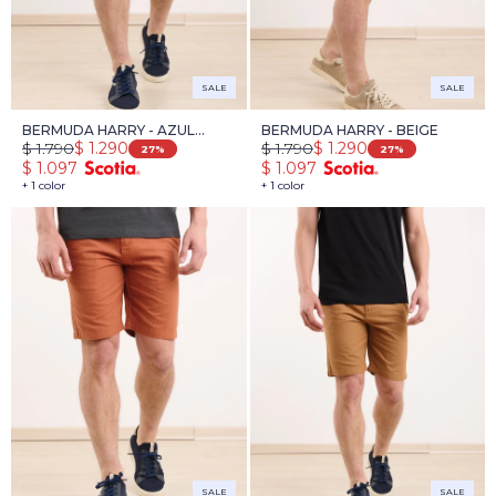
SALE
SALE
BERMUDA HARRY - AZUL
BERMUDA HARRY - BEIGE
$
1.790
$
1.790
$
1.290
$
1.290
OSCURO
27
27
$
1.097
$
1.097
+ 1 color
+ 1 color
SALE
SALE