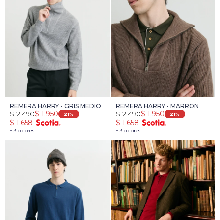
REMERA HARRY - GRIS MEDIO
REMERA HARRY - MARRON
$
2.490
$
2.490
$
1.950
$
1.950
21
21
$
1.658
$
1.658
+ 3 colores
+ 3 colores