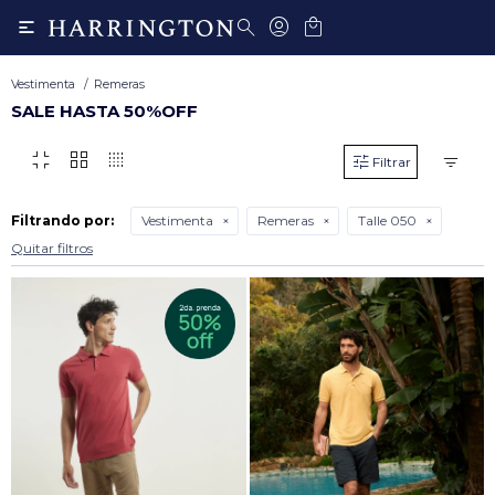

Vestimenta
Remeras
SALE HASTA 50%OFF
fullscreen_exit
grid_view
transition_dissolve
Filtrando por:
Vestimenta
Remeras
Talle 050
Quitar filtros