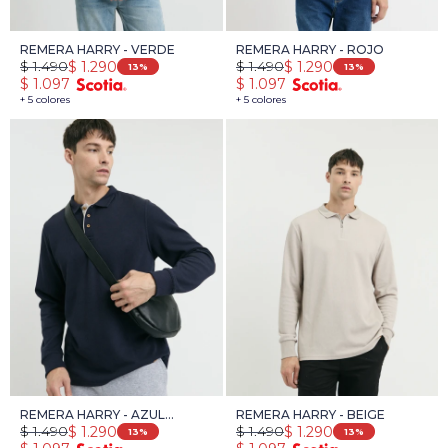
REMERA HARRY - VERDE
REMERA HARRY - ROJO
$
1.490
$
1.490
$
1.290
$
1.290
13
13
$
1.097
$
1.097
+ 5 colores
+ 5 colores
REMERA HARRY - AZUL
REMERA HARRY - BEIGE
$
1.490
$
1.490
$
1.290
$
1.290
OSCURO
13
13