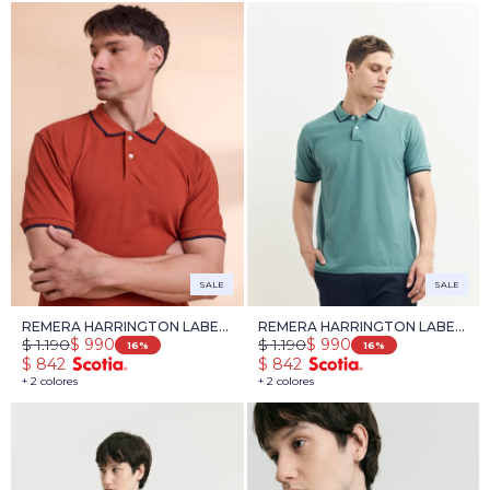
SALE
SALE
REMERA HARRINGTON LABEL
REMERA HARRINGTON LABEL
$
1.190
$
1.190
$
990
$
990
- ROJO
- PETROLEO
16
16
$
842
$
842
+ 2 colores
+ 2 colores