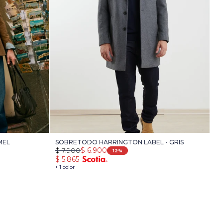
MEL
SOBRETODO HARRINGTON LABEL - GRIS
$
7.900
$
6.900
12
$
5.865
+ 1 color