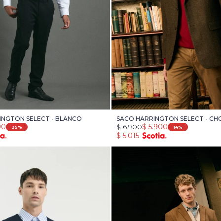
INGTON SELECT - BLANCO
SACO HARRINGTON SELECT - C
90
$
6.900
$
5.900
35
14
$
5.015