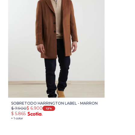
SOBRETODO HARRINGTON LABEL - MARRON
$
7.900
$
6.900
12
$
5.865
+ 1 color