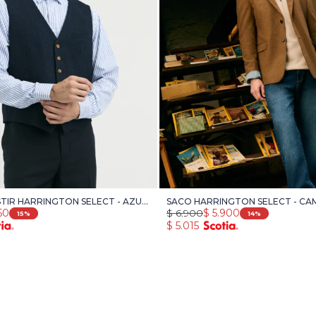
TIR HARRINGTON SELECT - AZUL
SACO HARRINGTON SELECT - CA
50
$
6.900
$
5.900
15
14
$
5.015