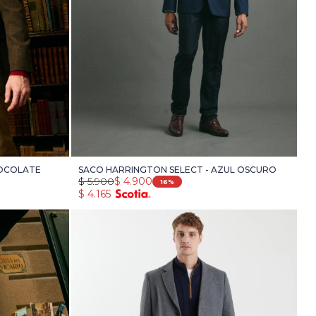
HOCOLATE
SACO HARRINGTON SELECT - AZUL OSCURO
$
5.900
$
4.900
16
$
4.165