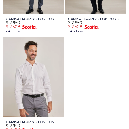
CAMISA HARRINGTON 1937 -
CAMISA HARRINGTON 1937 -
$
2.950
$
2.950
NEGRO
CELESTE
$
2.508
$
2.508
+ 4 colores
+ 4 colores
CAMISA HARRINGTON 1937 -
$
2.950
BLANCO