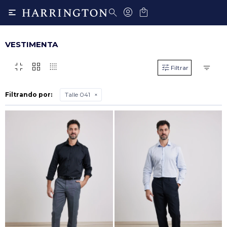

VESTIMENTA
fullscreen_exit
grid_view
transition_dissolve
Filtrando por:
Talle 041