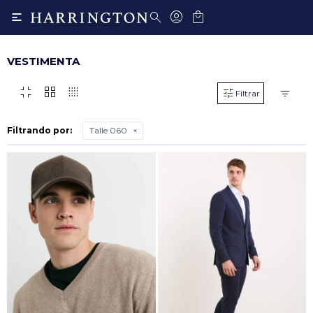

VESTIMENTA
fullscreen_exit
grid_view
transition_dissolve
Filtrando por:
Talle 060