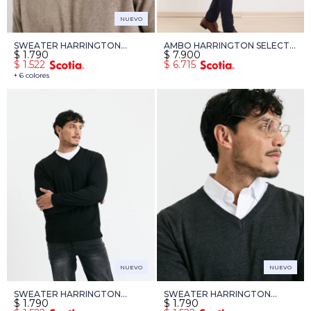
NUEVO
SWEATER HARRINGTON
AMBO HARRINGTON SELECT -
$
1.790
$
7.900
LABEL - TOSTADO
AZUL OSCURO
$
1.522
$
6.715
+ 6 colores
NUEVO
NUEVO
SWEATER HARRINGTON
SWEATER HARRINGTON
$
1.790
$
1.790
LABEL - NEGRO
LABEL - GRIS OSCURO