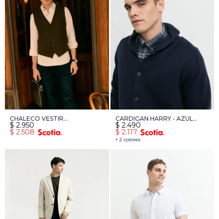
CHALECO VESTIR
CARDIGAN HARRY - AZUL
$
2.950
$
2.490
HARRINGTON SELECT -
OSCURO
$
2.508
$
2.117
CHOCOLATE
+ 2 colores