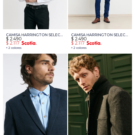
CAMISA HARRINGTON SELECT
CAMISA HARRINGTON SELECT
$
2.490
$
2.490
- BLANCO
- CELESTE
$
2.117
$
2.117
+ 2 colores
+ 2 colores