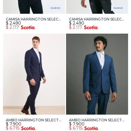
NUEVO
NUEVO
CAMISA HARRINGTON SELECT
CAMISA HARRINGTON SELECT
$
2.490
$
2.490
- CELESTE
- BLANCO
$
2.117
$
2.117
AMBO HARRINGTON SELECT -
AMBO HARRINGTON SELECT -
$
7.900
$
7.900
AZUL OSCURO
AZUL
$
6.715
$
6.715