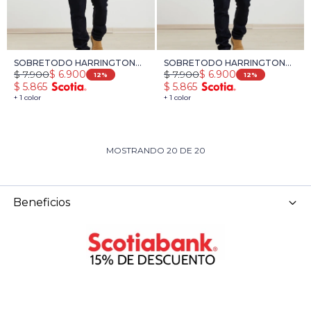
SOBRETODO HARRINGTON
SOBRETODO HARRINGTON
$
7.900
$
7.900
$
6.900
$
6.900
LABEL - GRIS
LABEL - MARRON
12
12
$
5.865
$
5.865
+ 1 color
+ 1 color
MOSTRANDO
20
DE
20
Beneficios