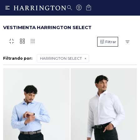

VESTIMENTA HARRINGTON SELECT
fullscreen_exit
grid_view
transition_dissolve
Filtrando por:
HARRINGTON SELECT