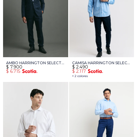
AMBO HARRINGTON SELECT -
CAMISA HARRINGTON SELECT
$
7.900
$
2.490
AZUL OSCURO
- CELESTE OSCURO
$
6.715
$
2.117
+ 2 colores