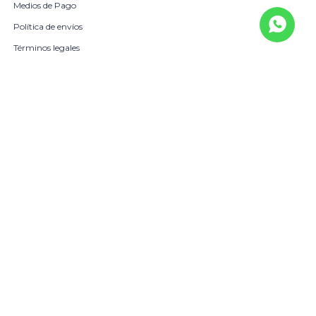
Medios de Pago
Política de envíos
Términos legales
La Empresa
Sobre Nosotros
Política de Calidad
Beneficio Scotiabank
Contacto
Trabaja con nosotros
Locales