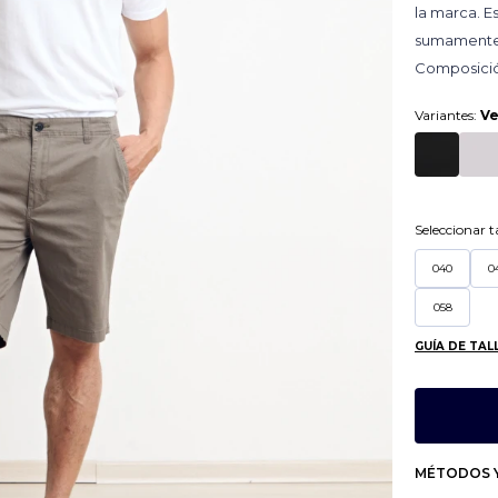
la marca. E
sumamente f
Composició
Variantes:
Ve
Seleccionar ta
040
0
058
GUÍA DE TAL
MÉTODOS Y