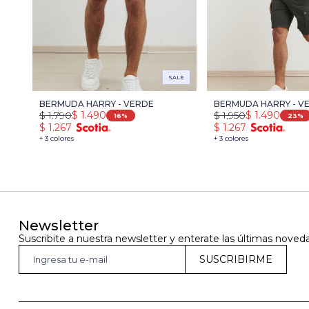
SALE
BERMUDA HARRY - VERDE
BERMUDA HARRY - V
$
1.790
$
1.490
$
1.950
$
1.490
OSCURO
16
23
$
1.267
$
1.267
+ 3 colores
+ 3 colores
Newsletter
Suscribite a nuestra newsletter y enterate las últimas noved
SUSCRIBIRME