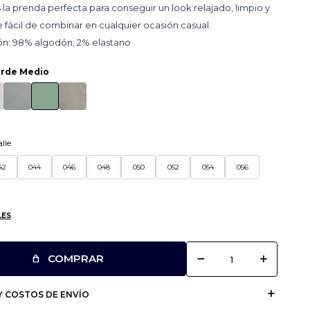
s la prenda perfecta para conseguir un look relajado, limpio y
ácil de combinar en cualquier ocasión casual.
n: 98% algodón, 2% elastano
rde Medio
lle
42
044
046
048
050
052
054
056
LES
remove
add
COMPRAR
 COSTOS DE ENVÍO