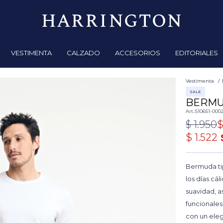
VESTIMENTA
CALZADO
ACCESORIOS
EDITORIALES
Vestimenta
SALE
BERMU
510651-000
$
1.950
$
1.522
Bermuda tip
los días cá
suavidad, a
funcionales 
con un eleg