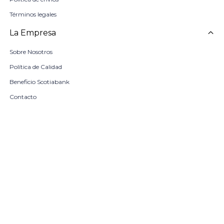
Términos legales
La Empresa
Sobre Nosotros
Política de Calidad
Beneficio Scotiabank
Contacto
Trabaja con nosotros
Seleccionar talle
Locales
remove
add
COMPRAR
© Copyright 2026 / Harrington