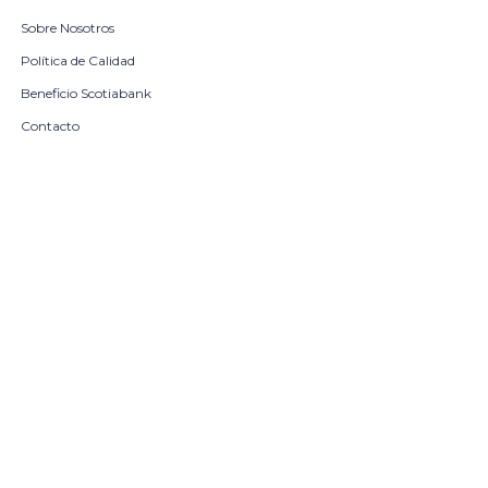
Sobre Nosotros
Política de Calidad
Beneficio Scotiabank
Contacto
Trabaja con nosotros
Seleccionar talle
Locales
remove
add
COMPRAR
© Copyright 2026 / Harrington