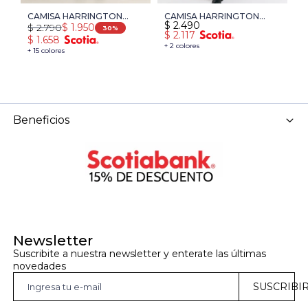
CAMISA HARRINGTON
CAMISA HARRINGTON
C
$
2.490
$
$
2.790
$
1.950
LABEL LINO - CELESTE
SELECT - CELESTE
S
30
$
2.117
$
$
1.658
OSCURO
+ 2 colores
+ 15 colores
Beneficios
Newsletter
Suscribite a nuestra newsletter y enterate las últimas 
novedades
SUSCRIBI