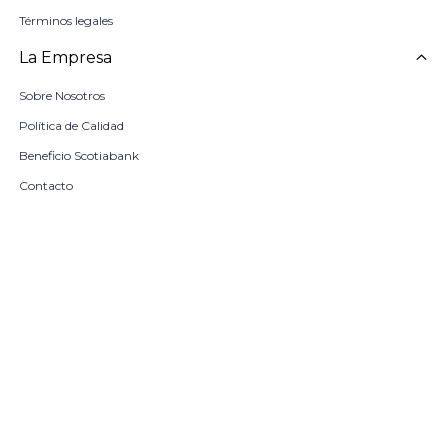
Términos legales
La Empresa
Sobre Nosotros
Política de Calidad
Beneficio Scotiabank
Contacto
Trabaja con nosotros
Seleccionar talle
Locales
remove
add
COMPRAR
© Copyright 2026 / Harrington