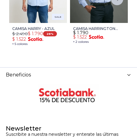
SALE
CAMISA HARRY - AZUL
CAMISA HARRINGTON
C
$
1.790
$
$
2.490
$
1.790
LABEL - AZUL
O
28
$
1.522
$
$
1.522
+ 2 colores
+ 
+ 5 colores
Beneficios
Newsletter
Suscribite a nuestra newsletter y enterate las últimas 