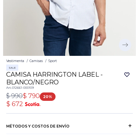
Vestimenta
Camisas
Sport
SALE
CAMISA HARRINGTON LABEL -
BLANCO/NEGRO
012661-000109
$
990
$
790
20
$
672
MÉTODOS Y COSTOS DE ENVÍO