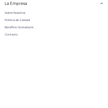
La Empresa
Sobre Nosotros
Política de Calidad
Beneficio Scotiabank
Contacto
Trabaja con nosotros
Seleccionar talle
Locales
remove
add
COMPRAR
© Copyright 2026 / Harrington