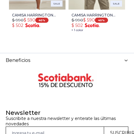
SALE
SALE
CAMISA HARRINGTON
CAMISA HARRINGTON
C
$
990
$
990
$
$
590
$
590
LABEL - BLANCO/AZUL
LABEL - BLANCO/AZUL
-
40
40
$
502
$
502
$
OSC
+ 1 color
Beneficios
Newsletter
Suscribite a nuestra newsletter y enterate las últimas 
novedades
SUSCRIBI