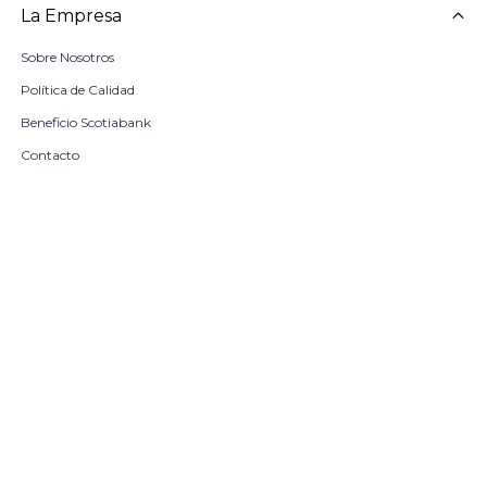
La Empresa
Sobre Nosotros
Política de Calidad
Beneficio Scotiabank
Contacto
Trabaja con nosotros
Seleccionar talle
Locales
remove
add
COMPRAR
© Copyright 2026 / Harrington