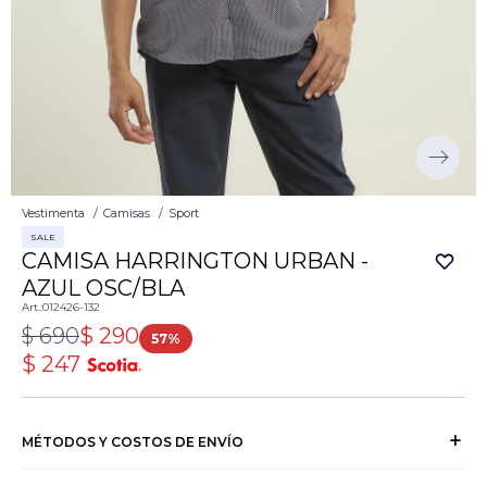
Vestimenta
Camisas
Sport
SALE
CAMISA HARRINGTON URBAN -
AZUL OSC/BLA
012426-132
$
690
$
290
57
$
247
MÉTODOS Y COSTOS DE ENVÍO