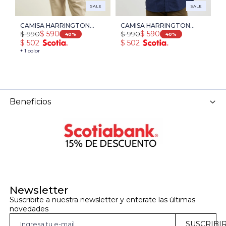
SALE
SALE
CAMISA HARRINGTON
CAMISA HARRINGTON
C
$
990
$
990
$
$
590
$
590
URBAN -
LABEL - AZUL
L
40
40
$
502
$
502
$
CELESTE/BLANCO
OSCURO/AZUL PIEDRA
+ 1 color
MELANGE
Beneficios
Newsletter
Suscribite a nuestra newsletter y enterate las últimas 
novedades
SUSCRIBI