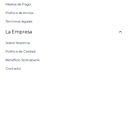
Medios de Pago
Política de envíos
Términos legales
La Empresa
Sobre Nosotros
Política de Calidad
Beneficio Scotiabank
Contacto
Trabaja con nosotros
Seleccionar talle
Locales
remove
add
COMPRAR