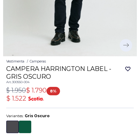
Vestimenta
Camperas
CAMPERA HARRINGTON LABEL -
GRIS OSCURO
300550-004
$
1.950
$
1.790
8
$
1.522
Variantes:
Gris Oscuro