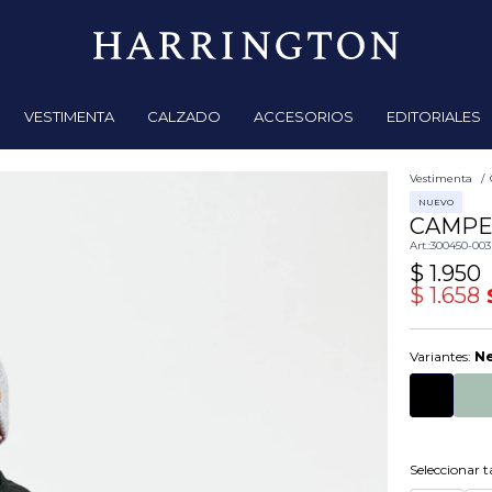
VESTIMENTA
CALZADO
ACCESORIOS
EDITORIALES
Vestimenta
NUEVO
CAMPE
300450-003
$
1.950
$
1.658
Variantes:
N
Seleccionar ta