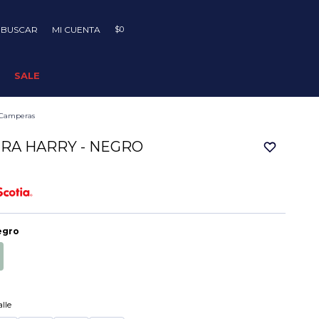
$
0
SALE
Camperas
RA HARRY - NEGRO
egro
lle