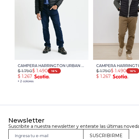
CAMPERA HARRINGTON URBAN -
CAMPERA HARRINGTO
$
1.790
$
1.490
$
1.790
$
1.490
NEGRO
NEGRO
16
16
$
1.267
$
1.267
+ 2 colores
Newsletter
Suscribite a nuestra newsletter y enterate las últimas noved
SUSCRIBIRME