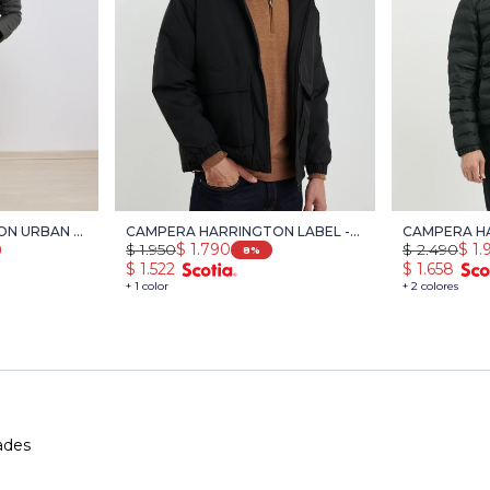
N URBAN -
CAMPERA HARRINGTON LABEL -
CAMPERA HA
$
1.950
$
1.790
$
2.490
$
1.
NEGRO
8
$
1.522
$
1.658
+ 1 color
+ 2 colores
ades