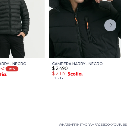
RRY - NEGRO
CAMPERA HARRY - NEGRO
CA
$
2.490
950
$
3
21
$
2.117
$
2
+ 1 color
+ 2 
WHATSAPP
INSTAGRAM
FACEBOOK
YOUTUBE