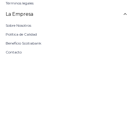
Términos legales
La Empresa
Sobre Nosotros
Política de Calidad
Beneficio Scotiabank
Contacto
Trabaja con nosotros
Seleccionar talle
Locales
remove
add
COMPRAR
© Copyright 2026 / Harrington