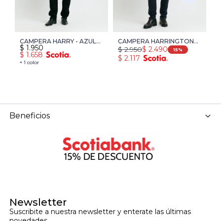
CAMPERA HARRY - AZUL
CAMPERA HARRINGTON
C
$
1.950
$
2.950
$
$
2.490
OSCURO
LABEL - AZUL OSCURO
L
15
$
1.658
$
2.117
$
+ 1 color
+ 
Beneficios
Newsletter
Suscribite a nuestra newsletter y enterate las últimas 
novedades