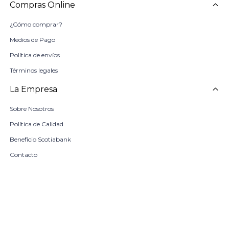
Compras Online
¿Cómo comprar?
Medios de Pago
Política de envíos
Términos legales
La Empresa
Sobre Nosotros
Política de Calidad
Beneficio Scotiabank
Contacto
Trabaja con nosotros
Seleccionar talle
Locales
remove
add
COMPRAR