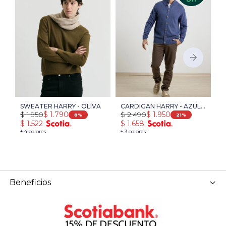
SWEATER HARRY - OLIVA
CARDIGAN HARRY - AZUL
S
$
1.950
$
2.490
$
$
1.790
$
1.950
PIEDRA MELANGE
P
8
21
$
1.522
$
1.658
$
+ 4 colores
+ 3 colores
+ 
Beneficios