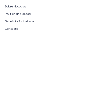
Sobre Nosotros
Política de Calidad
Beneficio Scotiabank
Contacto
Trabaja con nosotros
Seleccionar talle
Locales
remove
add
COMPRAR
© Copyright 2026 / Harrington