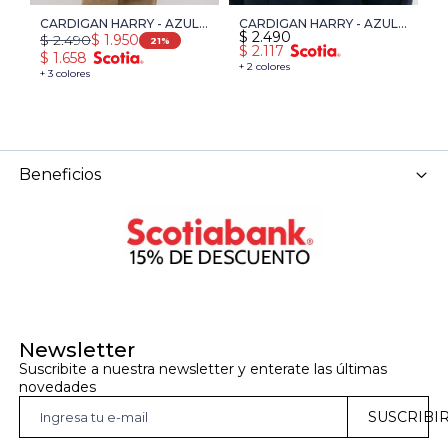
CARDIGAN HARRY - AZUL
CARDIGAN HARRY - AZUL
C
$
2.490
$
$
2.490
$
1.950
OSCURO
OSCURO
L
21
$
2.117
$
$
1.658
+ 2 colores
+ 
+ 3 colores
Beneficios
Newsletter
Suscribite a nuestra newsletter y enterate las últimas 
novedades
SUSCRIBI