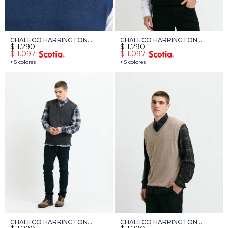
CHALECO HARRINGTON
CHALECO HARRINGTON
$
1.290
$
1.290
LABEL - AZUL PIEDRA
LABEL - NEGRO
$
1.097
$
1.097
+ 5 colores
+ 5 colores
CHALECO HARRINGTON
CHALECO HARRINGTON