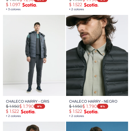
$
1.097
$
1.522
+ 3 colores
+ 2 colores
CHALECO HARRY - GRIS
CHALECO HARRY - NEGRO
$
1.950
$
1.950
$
1.790
$
1.790
8
8
$
1.522
$
1.522
+ 2 colores
+ 2 colores