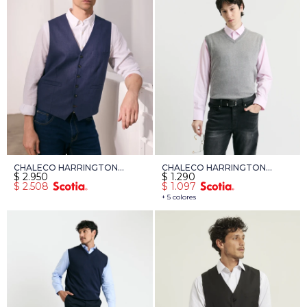
CHALECO HARRINGTON
CHALECO HARRINGTON
$
2.950
$
1.290
LABEL - AZUL
LABEL - GRIS MEDIO
$
2.508
$
1.097
+ 5 colores