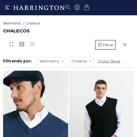

Vestimenta
Chalecos
CHALECOS
fullscreen_exit
grid_view
transition_dissolve
Filtrando por:
Vestimenta
Chalecos
Quitar filtros