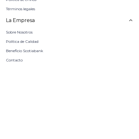
Términos legales
La Empresa
Sobre Nosotros
Política de Calidad
Beneficio Scotiabank
Contacto
Trabaja con nosotros
remove
add
COMPRAR
Locales
© Copyright 2026 / Harrington