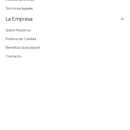
Términos legales
La Empresa
Sobre Nosotros
Política de Calidad
Beneficio Scotiabank
Contacto
Trabaja con nosotros
Seleccionar talle
Locales
remove
add
COMPRAR
© Copyright 2026 / Harrington