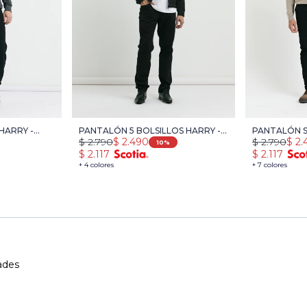
HARRY -
PANTALÓN 5 BOLSILLOS HARRY -
PANTALÓN S
$
2.790
$
2.490
$
2.790
$
2.
NEGRO
HARRY - NE
10
$
2.117
$
2.117
+ 4 colores
+ 7 colores
ades