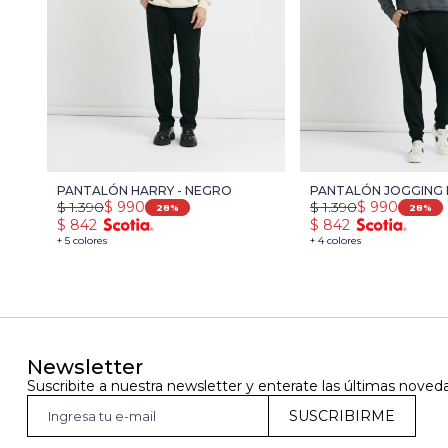
PANTALÓN HARRY - NEGRO
PANTALÓN JOGGING 
$
1.390
$
990
$
1.390
$
990
NEGRO
28
28
$
842
$
842
+ 5 colores
+ 4 colores
Newsletter
Suscribite a nuestra newsletter y enterate las últimas noved
SUSCRIBIRME