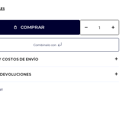
LES
remove
add
COMPRAR
subdirectory_arrow_left
Combinalo con
 COSTOS DE ENVÍO
 DEVOLUCIONES
RT