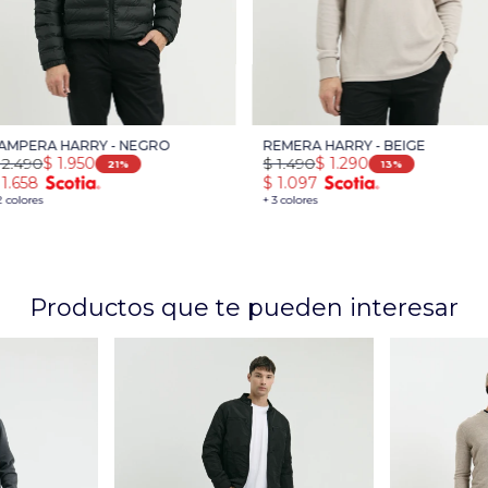
AMPERA HARRY - NEGRO
REMERA HARRY - BEIGE
2.490
$
1.950
$
1.490
$
1.290
21
13
1.658
$
1.097
2 colores
+ 3 colores
Productos que te pueden interesar