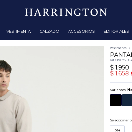
VESTIMENTA
CALZADO
ACCESORIOS
EDITORIALES
Vestimenta
PANTA
080575-003
$
1.950
$
1.658
Variantes:
N
Seleccionar ta
054