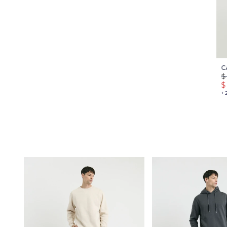
C
$
$
+ 