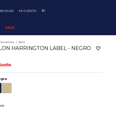
$
0
SALE
Pantalones
Sport
LON HARRINGTON LABEL - NEGRO
egro
lle