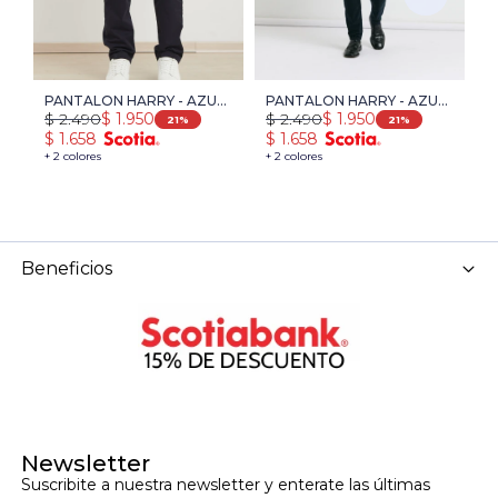
PANTALON HARRY - AZUL
PANTALON HARRY - AZUL
P
$
2.490
$
2.490
$
$
1.950
$
1.950
OSCURO
OSCURO
O
21
21
$
1.658
$
1.658
$
+ 2 colores
+ 2 colores
+ 
Beneficios
Newsletter
Suscribite a nuestra newsletter y enterate las últimas 