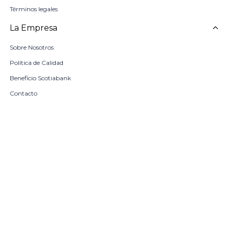
Términos legales
La Empresa
Sobre Nosotros
Política de Calidad
Beneficio Scotiabank
Contacto
Trabaja con nosotros
Seleccionar talle
Locales
remove
add
COMPRAR
© Copyright 2026 / Harrington