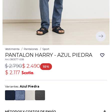
Vestimenta
Pantalones
Sport
PANTALON HARRY - AZUL PIEDRA
080577-008
$
2.790
$
2.490
10
$
2.117
Variantes:
Azul Piedra
MÉTODOS Y COSTOS DE ENVÍO