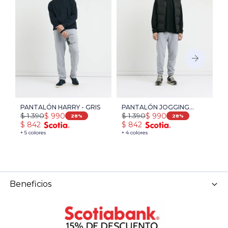
PANTALÓN HARRY - GRIS
PANTALÓN JOGGING
P
$
1.390
$
1.390
$
$
990
$
990
HARRY - GRIS
O
28
28
$
842
$
842
$
+ 5 colores
+ 4 colores
+ 
Beneficios