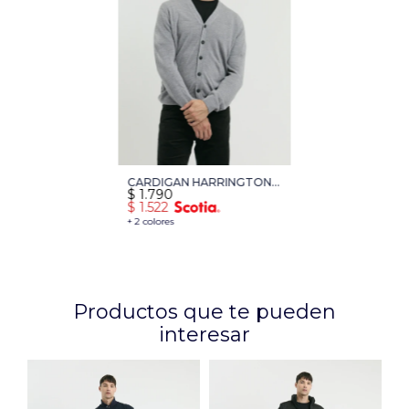
CARDIGAN HARRINGTON
$
1.790
URBAN - GRIS MEDIO
$
1.522
MELANGE
+ 2 colores
Productos que te pueden
interesar