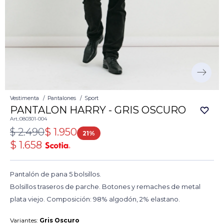
Vestimenta
Pantalones
Sport
PANTALON HARRY - GRIS OSCURO
080301-004
$
2.490
$
1.950
21
$
1.658
Pantalón de pana 5 bolsillos.
Bolsillos traseros de parche. Botones y remaches de metal
plata viejo. Composición: 98% algodón, 2% elastano.
Variantes:
Gris Oscuro