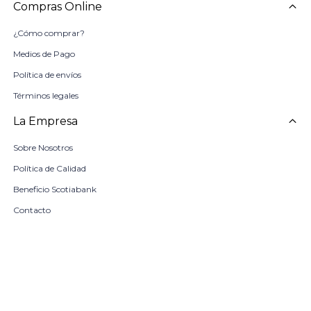
Compras Online
¿Cómo comprar?
Medios de Pago
Política de envíos
Términos legales
La Empresa
Sobre Nosotros
Política de Calidad
Beneficio Scotiabank
Contacto
Trabaja con nosotros
Seleccionar talle
Locales
remove
add
COMPRAR